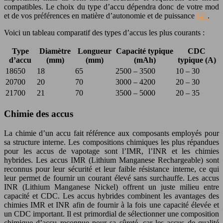
compatibles. Le choix du type d’accu dépendra donc de votre mod
et de vos préférences en matière d’autonomie et de puissance
[4]
.
Voici un tableau comparatif des types d’accus les plus courants :
Type
Diamètre
Longueur
Capacité typique
CDC
d’accu
(mm)
(mm)
(mAh)
typique (A)
18650
18
65
2500 – 3500
10 – 30
20700
20
70
3000 – 4200
20 – 30
21700
21
70
3500 – 5000
20 – 35
Chimie des accus
La chimie d’un accu fait référence aux composants employés pour
sa structure interne. Les compositions chimiques les plus répandues
pour les accus de vapotage sont l’IMR, l’INR et les chimies
hybrides. Les accus IMR (Lithium Manganese Rechargeable) sont
reconnus pour leur sécurité et leur faible résistance interne, ce qui
leur permet de fournir un courant élevé sans surchauffe. Les accus
INR (Lithium Manganese Nickel) offrent un juste milieu entre
capacité et CDC. Les accus hybrides combinent les avantages des
chimies IMR et INR afin de fournir à la fois une capacité élevée et
un CDC important. Il est primordial de sélectionner une composition
chimique d’accu reconnue pour sa sûreté, car les accus de qualité