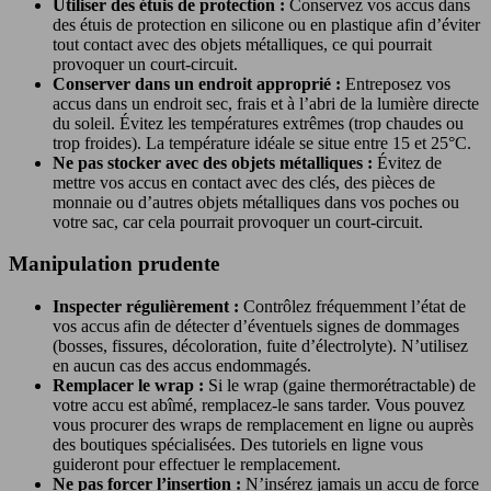
Utiliser des étuis de protection :
Conservez vos accus dans
des étuis de protection en silicone ou en plastique afin d’éviter
tout contact avec des objets métalliques, ce qui pourrait
provoquer un court-circuit.
Conserver dans un endroit approprié :
Entreposez vos
accus dans un endroit sec, frais et à l’abri de la lumière directe
du soleil. Évitez les températures extrêmes (trop chaudes ou
trop froides). La température idéale se situe entre 15 et 25°C.
Ne pas stocker avec des objets métalliques :
Évitez de
mettre vos accus en contact avec des clés, des pièces de
monnaie ou d’autres objets métalliques dans vos poches ou
votre sac, car cela pourrait provoquer un court-circuit.
Manipulation prudente
Inspecter régulièrement :
Contrôlez fréquemment l’état de
vos accus afin de détecter d’éventuels signes de dommages
(bosses, fissures, décoloration, fuite d’électrolyte). N’utilisez
en aucun cas des accus endommagés.
Remplacer le wrap :
Si le wrap (gaine thermorétractable) de
votre accu est abîmé, remplacez-le sans tarder. Vous pouvez
vous procurer des wraps de remplacement en ligne ou auprès
des boutiques spécialisées. Des tutoriels en ligne vous
guideront pour effectuer le remplacement.
Ne pas forcer l’insertion :
N’insérez jamais un accu de force