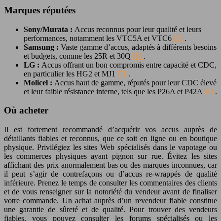
Marques réputées
Sony/Murata :
Accus reconnus pour leur qualité et leurs
performances, notamment les VTC5A et VTC6
[5]
.
Samsung :
Vaste gamme d’accus, adaptés à différents besoins
et budgets, comme les 25R et 30Q
[6]
.
LG :
Accus offrant un bon compromis entre capacité et CDC,
en particulier les HG2 et MJ1
[7]
.
Molicel :
Accus haut de gamme, réputés pour leur CDC élevé
et leur faible résistance interne, tels que les P26A et P42A
[8]
.
Où acheter
Il est fortement recommandé d’acquérir vos accus auprès de
détaillants fiables et reconnus, que ce soit en ligne ou en boutique
physique. Privilégiez les sites Web spécialisés dans le vapotage ou
les commerces physiques ayant pignon sur rue. Évitez les sites
affichant des prix anormalement bas ou des marques inconnues, car
il peut s’agir de contrefaçons ou d’accus re-wrappés de qualité
inférieure. Prenez le temps de consulter les commentaires des clients
et de vous renseigner sur la notoriété du vendeur avant de finaliser
votre commande. Un achat auprès d’un revendeur fiable constitue
une garantie de sûreté et de qualité. Pour trouver des vendeurs
fiables, vous pouvez consulter les forums spécialisés ou les