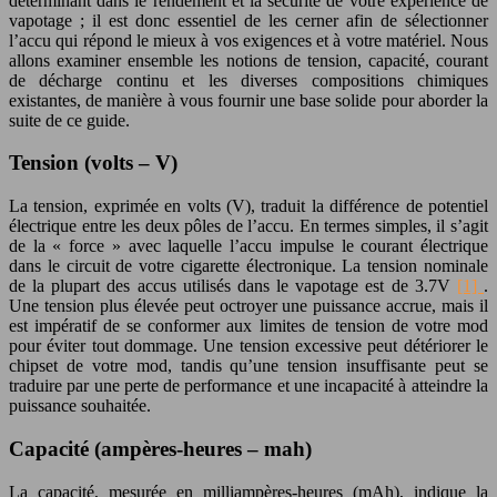
déterminant dans le rendement et la sécurité de votre expérience de
vapotage ; il est donc essentiel de les cerner afin de sélectionner
l’accu qui répond le mieux à vos exigences et à votre matériel. Nous
allons examiner ensemble les notions de tension, capacité, courant
de décharge continu et les diverses compositions chimiques
existantes, de manière à vous fournir une base solide pour aborder la
suite de ce guide.
Tension (volts – V)
La tension, exprimée en volts (V), traduit la différence de potentiel
électrique entre les deux pôles de l’accu. En termes simples, il s’agit
de la « force » avec laquelle l’accu impulse le courant électrique
dans le circuit de votre cigarette électronique. La tension nominale
de la plupart des accus utilisés dans le vapotage est de 3.7V
[1]
.
Une tension plus élevée peut octroyer une puissance accrue, mais il
est impératif de se conformer aux limites de tension de votre mod
pour éviter tout dommage. Une tension excessive peut détériorer le
chipset de votre mod, tandis qu’une tension insuffisante peut se
traduire par une perte de performance et une incapacité à atteindre la
puissance souhaitée.
Capacité (ampères-heures – mah)
La capacité, mesurée en milliampères-heures (mAh), indique la