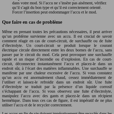
dans votre mod. Si l’accu ne s’insère pas aisément, vérifiez
qu’il s’agit du bon type et qu’il est correctement orienté.
Forcer l’insertion peut endommager l’accu et le mod.
Que faire en cas de problème
Même en prenant toutes les précautions nécessaires, il peut arriver
qu’un problème survienne avec un accu. Il est crucial de savoir
comment réagir en cas de court-circuit, de surchauffe ou de fuite
d’électrolyte. Un court-circuit se produit lorsque le courant
électrique circule directement entre les deux bornes de l’accu, sans
passer par le circuit du mod. Cela peut provoquer une surchauffe
rapide et un risque d’incendie ou d’explosion. En cas de court-
circuit, déconnectez instantanément l’accu et placez-le dans un
endroit sûr, à l’écart des matières inflammables. Une surchauffe se
manifeste par une chaleur excessive de l’accu. Si vous constatez
qu’un accu est anormalement chaud, cessez immédiatement de
l’utiliser et laissez-le refroidir dans un endroit sûr. Une fuite
d’électrolyte se traduit par la présence d’un liquide corrosif
s’échappant de l’accu. Si vous observez une fuite d’électrolyte,
manipulez l’accu avec des gants et placez-le dans un récipient
hermétique. Dans tous ces cas de figure, il est impératif de ne plus
utiliser l’accu et de le recycler correctement.
Les accus en fin de vie doivent impérativement être recyclés dans les