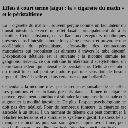
Effets à court terme (aigu) : la « cigarette du matin »
et le péristaltisme
La « cigarette du matin », souvent perçue comme un facilitateur du
transit intestinal, exerce un effet laxatif principalement dû à la
nicotine. Cette substance, en se liant aux récepteurs nicotiniques
présents dans l’intestin, stimule le système nerveux et provoque une
accélération du péristaltisme, c’est-à-dire des contractions
musculaires qui propulsent les aliments à travers le tube digestif.
L’explication détaillée est la suivante : la nicotine stimule les
ganglions nerveux, ce qui entraîne la libération d’acétylcholine, un
neurotransmetteur qui intensifie le péristaltisme. Cette accélération
du transit intestinal peut se traduire par une sensation de besoin
urgent d’aller à la selle et, dans certains cas, par la diarrhée.
Cependant, la nicotine n’est pas la seule responsable de cet effet.
Les goudrons et les irritants présents dans la fumée de cigarette
peuvent également contribuer à stimuler la muqueuse intestinale et à
augmenter la motilité intestinale. De plus, l’aspect psychologique ne
doit pas être négligé. Pour de nombreux fumeurs, la cigarette est
associée à un rituel, à un moment de détente qui peut contribuer à
relâcher les tensions et à stimuler le système digestif. Le stress lié au
manque de nicotine, puis son soulagement après avoir fumé, peut
aussi influencer la motilité intestinale (nicotine transit intestinal).