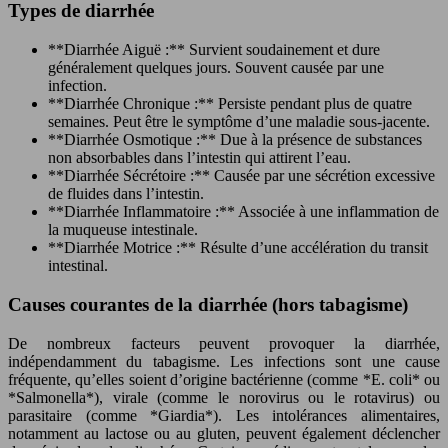
Types de diarrhée
**Diarrhée Aiguë :** Survient soudainement et dure
généralement quelques jours. Souvent causée par une
infection.
**Diarrhée Chronique :** Persiste pendant plus de quatre
semaines. Peut être le symptôme d’une maladie sous-jacente.
**Diarrhée Osmotique :** Due à la présence de substances
non absorbables dans l’intestin qui attirent l’eau.
**Diarrhée Sécrétoire :** Causée par une sécrétion excessive
de fluides dans l’intestin.
**Diarrhée Inflammatoire :** Associée à une inflammation de
la muqueuse intestinale.
**Diarrhée Motrice :** Résulte d’une accélération du transit
intestinal.
Causes courantes de la diarrhée (hors tabagisme)
De nombreux facteurs peuvent provoquer la diarrhée,
indépendamment du tabagisme. Les infections sont une cause
fréquente, qu’elles soient d’origine bactérienne (comme *E. coli* ou
*Salmonella*), virale (comme le norovirus ou le rotavirus) ou
parasitaire (comme *Giardia*). Les intolérances alimentaires,
notamment au lactose ou au gluten, peuvent également déclencher