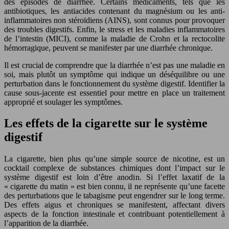
des épisodes de diarrhée. Certains médicaments, tels que les
antibiotiques, les antiacides contenant du magnésium ou les anti-
inflammatoires non stéroïdiens (AINS), sont connus pour provoquer
des troubles digestifs. Enfin, le stress et les maladies inflammatoires
de l’intestin (MICI), comme la maladie de Crohn et la rectocolite
hémorragique, peuvent se manifester par une diarrhée chronique.
Il est crucial de comprendre que la diarrhée n’est pas une maladie en
soi, mais plutôt un symptôme qui indique un déséquilibre ou une
perturbation dans le fonctionnement du système digestif. Identifier la
cause sous-jacente est essentiel pour mettre en place un traitement
approprié et soulager les symptômes.
Les effets de la cigarette sur le système
digestif
La cigarette, bien plus qu’une simple source de nicotine, est un
cocktail complexe de substances chimiques dont l’impact sur le
système digestif est loin d’être anodin. Si l’effet laxatif de la
« cigarette du matin » est bien connu, il ne représente qu’une facette
des perturbations que le tabagisme peut engendrer sur le long terme.
Des effets aigus et chroniques se manifestent, affectant divers
aspects de la fonction intestinale et contribuant potentiellement à
l’apparition de la diarrhée.