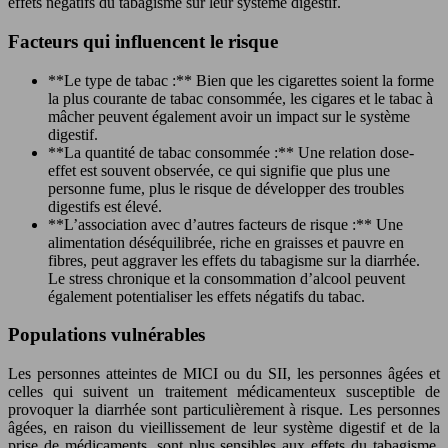
effets négatifs du tabagisme sur leur système digestif.
Facteurs qui influencent le risque
**Le type de tabac :** Bien que les cigarettes soient la forme
la plus courante de tabac consommée, les cigares et le tabac à
mâcher peuvent également avoir un impact sur le système
digestif.
**La quantité de tabac consommée :** Une relation dose-
effet est souvent observée, ce qui signifie que plus une
personne fume, plus le risque de développer des troubles
digestifs est élevé.
**L’association avec d’autres facteurs de risque :** Une
alimentation déséquilibrée, riche en graisses et pauvre en
fibres, peut aggraver les effets du tabagisme sur la diarrhée.
Le stress chronique et la consommation d’alcool peuvent
également potentialiser les effets négatifs du tabac.
Populations vulnérables
Les personnes atteintes de MICI ou du SII, les personnes âgées et
celles qui suivent un traitement médicamenteux susceptible de
provoquer la diarrhée sont particulièrement à risque. Les personnes
âgées, en raison du vieillissement de leur système digestif et de la
prise de médicaments, sont plus sensibles aux effets du tabagisme.